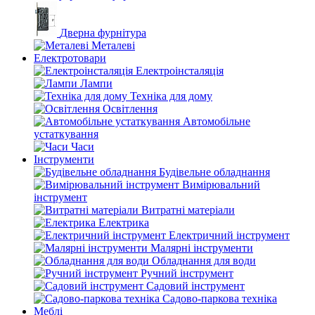
Дверна фурнітура
Металеві
Електротовари
Електроінсталяція
Лампи
Техніка для дому
Освітлення
Автомобільне
устаткування
Часи
Інструменти
Будівельне обладнання
Вимірювальний
інструмент
Витратні матеріали
Електрика
Електричний інструмент
Малярні інструменти
Обладнання для води
Ручний інструмент
Садовий інструмент
Садово-паркова техніка
Меблі