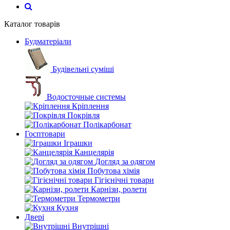
Каталог товарів
Будматеріали
Будівельні суміші
Водосточные системы
Кріплення
Покрівля
Полікарбонат
Госптовари
Іграшки
Канцелярія
Догляд за одягом
Побутова хімія
Гігієнічні товари
Карнізи, ролети
Термометри
Кухня
Двері
Внутрішні