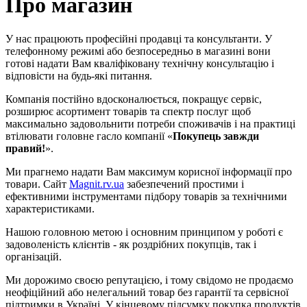
Про магазин
У нас працюють професійні продавці та консультанти. У
телефонному режимі або безпосередньо в магазині вони
готові надати Вам кваліфіковану технічну консультацію і
відповісти на будь-які питання.
Компанія постійно вдосконалюється, покращує сервіс,
розширює асортимент товарів та спектр послуг щоб
максимально задовольнити потреби споживачів і на практиці
втілювати головне гасло компанії «
Покупець завжди
правий!
».
Ми прагнемо надати Вам максимум корисної інформації про
товари. Сайт
Magnit.rv.ua
забезпечений простими і
ефективними інструментами підбору товарів за технічними
характеристиками.
Нашою головною метою і основним принципом у роботі є
задоволеність клієнтів - як роздрібних покупців, так і
організацій.
Ми дорожимо своєю репутацією, і тому свідомо не продаємо
неофіційний або нелегальний товар без гарантії та сервісної
підтримки в Україні. У кінцевому підсумку покупка продуктів