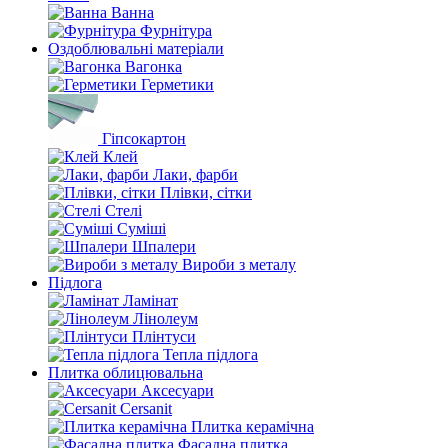
Ванна
Фурнітура
Оздоблювальні матеріали
Вагонка
Герметики
Гіпсокартон
Клей
Лаки, фарби
Плівки, сітки
Стелі
Суміші
Шпалери
Вироби з металу
Підлога
Ламінат
Лінолеум
Плінтуси
Тепла підлога
Плитка облицювальна
Аксесуари
Cersanit
Плитка керамічна
Фасадна плитка