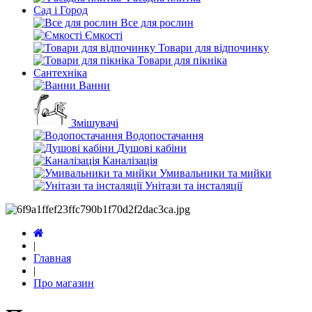
Сад і Город
Все для рослин
Ємкості
Товари для відпочинку
Товари для пікніка
Сантехніка
Ванни
Змішувачі
Водопостачання
Душові кабіни
Каналізація
Умивальники та мийки
Унітази та інсталяції
|
Главная
|
Про магазин