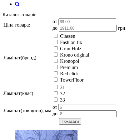
Каталог товарів
от
Ціна товара:
до
грн.
Classen
Fashion fix
Grun Holz
Krono original
Ламінат(бренд)
Kronopol
Premium
Red click
TowerFloor
31
Ламінат(клас)
32
33
от
Ламінат(товщина), мм
до
Показати