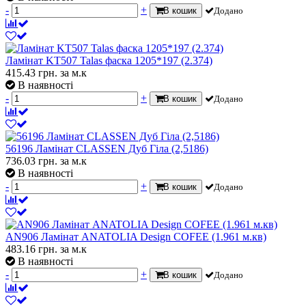
-
+
В кошик
Додано
Ламінат KT507 Talas фаска 1205*197 (2.374)
415.43
грн.
за м.к
В наявності
-
+
В кошик
Додано
56196 Ламінат CLASSEN Дуб Гіла (2,5186)
736.03
грн.
за м.к
В наявності
-
+
В кошик
Додано
AN906 Ламінат ANATOLIA Design COFEE (1.961 м.кв)
483.16
грн.
за м.к
В наявності
-
+
В кошик
Додано