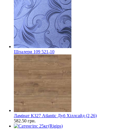
Шпалери 109 521-10
Ламінат К327 Atlantic Дуб Хіллсайд (2,26)
582.50
грн.