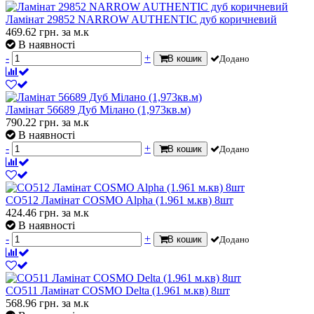
Ламінат 29852 NARROW AUTHENTIC дуб коричневий
469.62
грн.
за м.к
В наявності
-
+
В кошик
Додано
Ламінат 56689 Дуб Мілано (1,973кв.м)
790.22
грн.
за м.к
В наявності
-
+
В кошик
Додано
CO512 Ламінат COSMO Alpha (1.961 м.кв) 8шт
424.46
грн.
за м.к
В наявності
-
+
В кошик
Додано
CO511 Ламінат COSMO Delta (1.961 м.кв) 8шт
568.96
грн.
за м.к