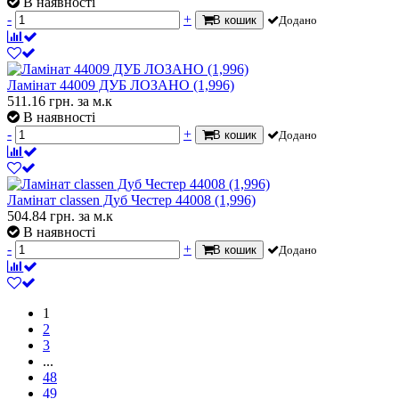
В наявності
-
+
В кошик
Додано
Ламінат 44009 ДУБ ЛОЗАНО (1,996)
511.16
грн.
за м.к
В наявності
-
+
В кошик
Додано
Ламінат classen Дуб Честер 44008 (1,996)
504.84
грн.
за м.к
В наявності
-
+
В кошик
Додано
1
2
3
...
48
49