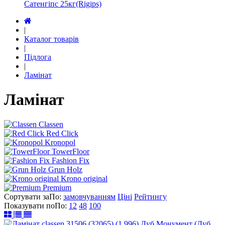
Сатенгіпс 25кг(Rigips)
|
Каталог товарів
|
Підлога
|
Ламінат
Ламінат
Classen
Red Click
Kronopol
TowerFloor
Fashion Fix
Grun Holz
Krono original
Premium
Сортувати за
По
:
замовчуванням
Ціні
Рейтингу
Показувати по
По
:
12
48
100