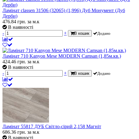
Ламінат classen 31506 (32065) (1,996) Дуб Монумент (Дуб
Дерби)
476.84
грн.
за м.к
В наявності
-
+
В кошик
Додано
Ламінат 710 Kanyon Mese MODERN Camsan (1,85м.кв.)
424.46
грн.
за м.к
В наявності
-
+
В кошик
Додано
Ламінат 55817 ДУБ Світло-сірий 2,158 Магніт
686.36
грн.
за м.к
В наявності