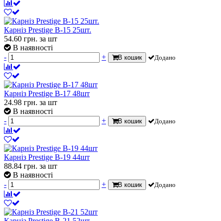
Карніз Prestige В-15 25шт.
54.60
грн.
за шт
В наявності
-
+
В кошик
Додано
Карніз Prestige В-17 48шт
24.98
грн.
за шт
В наявності
-
+
В кошик
Додано
Карніз Prestige В-19 44шт
88.84
грн.
за шт
В наявності
-
+
В кошик
Додано
Карніз Prestige В-21 52шт