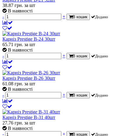
38.87
грн.
за шт
В наявності
-
+
В кошик
Додано
Карніз Prestige В-24 30шт
65.71
грн.
за шт
В наявності
-
+
В кошик
Додано
Карніз Prestige В-26 30шт
61.08
грн.
за шт
В наявності
-
+
В кошик
Додано
Карніз Prestige В-31 40шт
27.76
грн.
за шт
В наявності
-
+
В кошик
Додано