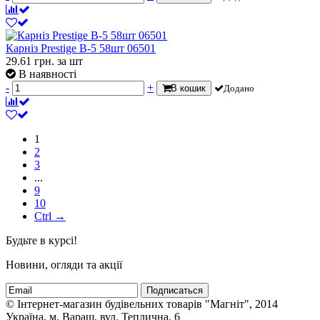
Карніз Prestige В-5 58шт 06501
29.61
грн.
за шт
В наявності
-
+
В кошик
Додано
1
2
3
...
9
10
Ctrl →
Будьте в курсі!
Новини, огляди та акції
Подписаться
© Інтернет-магазин будівельних товарів "Магніт", 2014
Україна, м. Вараш, вул. Теплична, 6