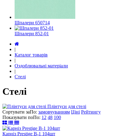
Шпалери 650714
Шпалери 852-01
|
Каталог товарів
|
Оздоблювальні матеріали
|
Стелі
Стелі
Плінтуси для стелі
Сортувати за
По
:
замовчуванням
Ціні
Рейтингу
Показувати по
По
:
12
48
100
Карніз Prestige B-1 104шт