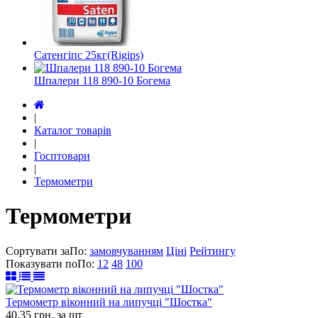
Сатенгіпс 25кг(Rigips)
Шпалери 118 890-10 Богема
|
Каталог товарів
|
Госптовари
|
Термометри
Термометри
Сортувати за
По
:
замовчуванням
Ціні
Рейтингу
Показувати по
По
:
12
48
100
Термометр віконний на липучці "Шостка"
40.35
грн.
за шт