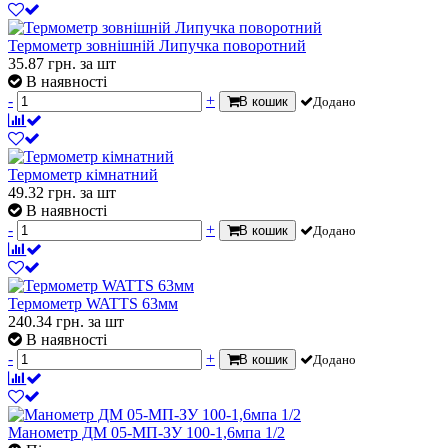
Термометр зовнішній Липучка поворотний
35.87
грн.
за шт
В наявності
-
+
В кошик
Додано
Термометр кімнатний
49.32
грн.
за шт
В наявності
-
+
В кошик
Додано
Термометр WATTS 63мм
240.34
грн.
за шт
В наявності
-
+
В кошик
Додано
Манометр ДМ 05-МП-ЗУ 100-1,6мпа 1/2