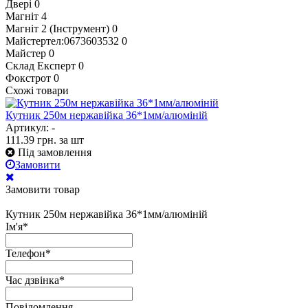
Двері
0
Магніт
4
Магніт 2 (Інструмент)
0
Майстертел:0673603532
0
Майстер
0
Склад Експерт
0
Фокстрот
0
Схожі товари
Кутник 250м нержавійка 36*1мм/алюміній
Артикул: -
111.39
грн.
за шт
Під замовлення
Замовити
Замовити товар
Кутник 250м нержавійка 36*1мм/алюміній
Ім'я
*
Телефон
*
Час дзвінка
*
Повідомлення