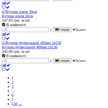
Кутник алюм 30см
147.03
грн.
за шт
В наявності
-
+
В кошик
Додано
Кутник будівельний 400мм 24236
245.06
грн.
за шт
В наявності
-
+
В кошик
Додано
1
2
3
...
6
7
Ctrl →