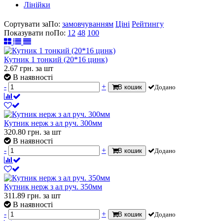
Лінійки
Сортувати за
По
:
замовчуванням
Ціні
Рейтингу
Показувати по
По
:
12
48
100
Кутник 1 тонкий (20*16 цинк)
2.67
грн.
за шт
В наявності
-
+
В кошик
Додано
Кутник нерж з ал руч. 300мм
320.80
грн.
за шт
В наявності
-
+
В кошик
Додано
Кутник нерж з ал руч. 350мм
311.89
грн.
за шт
В наявності
-
+
В кошик
Додано