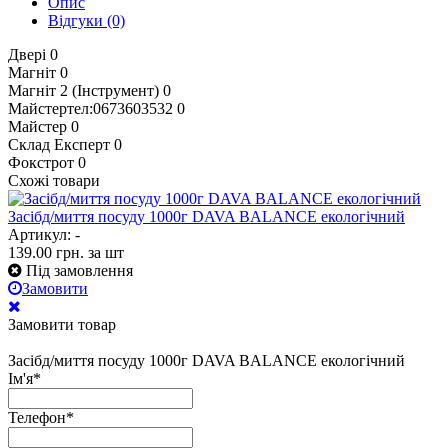
Опис
Відгуки
(0)
Двері
0
Магніт
0
Магніт 2 (Інструмент)
0
Майстертел:0673603532
0
Майстер
0
Склад Експерт
0
Фокстрот
0
Схожі товари
Засібд/миття посуду 1000г DAVA BALANCE екологічний
Артикул: -
139.00
грн.
за шт
Під замовлення
Замовити
Замовити товар
Засібд/миття посуду 1000г DAVA BALANCE екологічний
Ім'я
*
Телефон
*