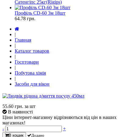
Сатенгіпс 25кг(Rigips)
Профіль CD-60 3м 18шт
64.78
грн.
|
Главная
|
Каталог товаров
|
Госптовари
|
Побутова хімія
|
Засоби для вікон
55.60
грн. за шт
В наявності
Ціни інтернет-магазину відрізняються від цін в наших
магазинах!
-
+
В кошик
Додано