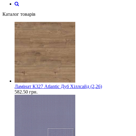
Каталог товарів
Ламінат К327 Atlantic Дуб Хіллсайд (2,26)
582.50
грн.