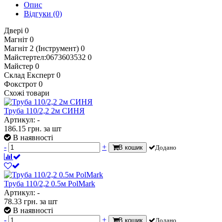
Опис
Відгуки
(0)
Двері
0
Магніт
0
Магніт 2 (Інструмент)
0
Майстертел:0673603532
0
Майстер
0
Склад Експерт
0
Фокстрот
0
Схожі товари
Труба 110/2,2 2м СИНЯ
Артикул: -
186.15
грн.
за шт
В наявності
-
+
В кошик
Додано
Труба 110/2,2 0.5м PolMark
Артикул: -
78.33
грн.
за шт
В наявності
-
+
В кошик
Додано