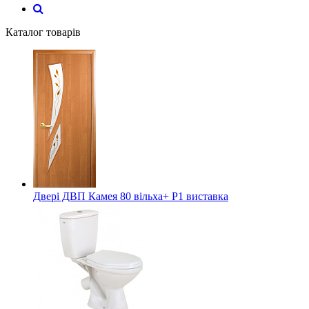
Каталог товарів
Двері ДВП Камея 80 вільха+ Р1 виставка