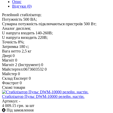
Опис
Відгуки
(0)
Релейний стабілізатор;
Потужність 500 ВА;
Сумарна потужність підключаються пристроїв 500 Вт;
Аналог дисплея;
U напруга входить 140-260В;
U напруга виходить 220В;
Точність 8%;
Затримка 180 с;
Вага нетто 2,5 кг
Двері
0
Магніт
0
Магніт 2 (Інструмент)
0
Майстертел:0673603532
0
Майстер
0
Склад Експерт
0
Фокстрот
0
Схожі товари
Стабілізатор Пульс DWM-10000 релейн. настін.
Артикул: -
4 009.15
грн.
за шт
Під замовлення