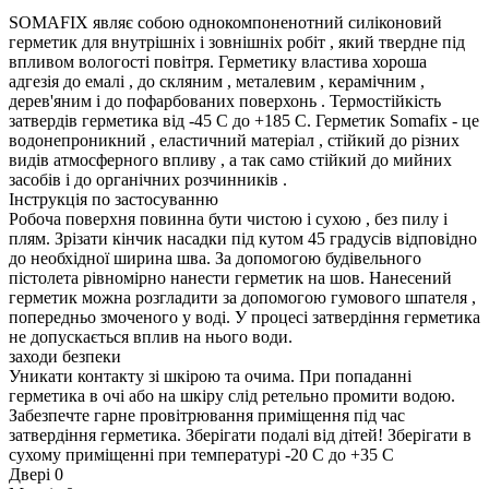
SOMAFIX являє собою однокомпоненотний силіконовий
герметик для внутрішніх і зовнішніх робіт , який твердне під
впливом вологості повітря. Герметику властива хороша
адгезія до емалі , до скляним , металевим , керамічним ,
дерев'яним і до пофарбованих поверхонь . Термостійкість
затвердів герметика від -45 С до +185 С. Герметик Somafix - це
водонепроникний , еластичний матеріал , стійкий до різних
видів атмосферного впливу , а так само стійкий до мийних
засобів і до органічних розчинників .
Інструкція по застосуванню
Робоча поверхня повинна бути чистою і сухою , без пилу і
плям. Зрізати кінчик насадки під кутом 45 градусів відповідно
до необхідної ширина шва. За допомогою будівельного
пістолета рівномірно нанести герметик на шов. Нанесений
герметик можна розгладити за допомогою гумового шпателя ,
попередньо змоченого у воді. У процесі затвердіння герметика
не допускається вплив на нього води.
заходи безпеки
Уникати контакту зі шкірою та очима. При попаданні
герметика в очі або на шкіру слід ретельно промити водою.
Забезпечте гарне провітрювання приміщення під час
затвердіння герметика. Зберігати подалі від дітей! Зберігати в
сухому приміщенні при температурі -20 С до +35 С
Двері
0