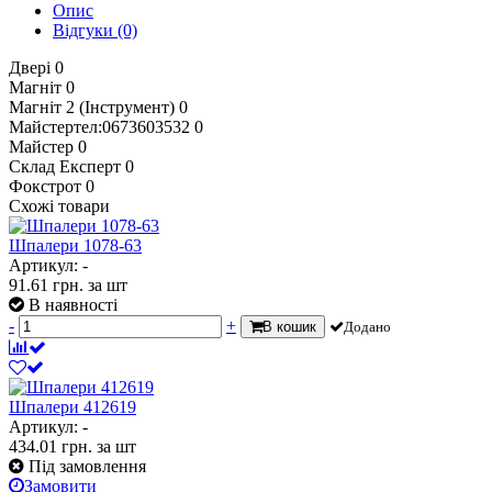
Опис
Відгуки
(0)
Двері
0
Магніт
0
Магніт 2 (Інструмент)
0
Майстертел:0673603532
0
Майстер
0
Склад Експерт
0
Фокстрот
0
Схожі товари
Шпалери 1078-63
Артикул: -
91.61
грн.
за шт
В наявності
-
+
В кошик
Додано
Шпалери 412619
Артикул: -
434.01
грн.
за шт
Під замовлення
Замовити