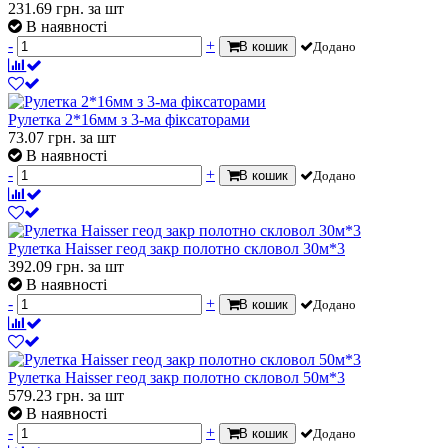
231.69
грн.
за шт
В наявності
-
+
В кошик
Додано
Рулетка 2*16мм з 3-ма фіксаторами
73.07
грн.
за шт
В наявності
-
+
В кошик
Додано
Рулетка Haisser геод закр полотно скловол 30м*3
392.09
грн.
за шт
В наявності
-
+
В кошик
Додано
Рулетка Haisser геод закр полотно скловол 50м*3
579.23
грн.
за шт
В наявності
-
+
В кошик
Додано