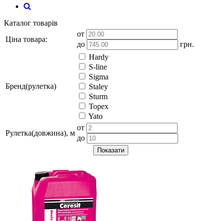
Каталог товарів
от
Ціна товара:
до
грн.
Hardy
S-line
Sigma
Бренд(рулетка)
Staley
Sturm
Topex
Yato
от
Рулетка(довжина), м
до
Показати