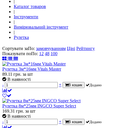
|
Каталог товаров
|
Інструменти
|
Вимірювальний інструмент
|
Рулетка
Сортувати за
По
:
замовчуванням
Ціні
Рейтингу
Показувати по
По
:
12
48
100
Рулетка 3м*16мм Vitals Master
89.11
грн.
за шт
В наявності
-
+
В кошик
Додано
Рулетка 8м*25мм INGCO Super Select
169.31
грн.
за шт
В наявності
-
+
В кошик
Додано