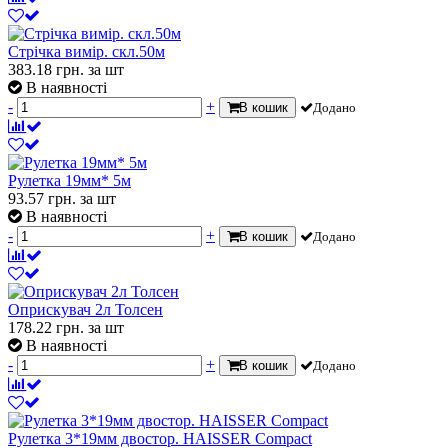
Стрічка вимір. скл.50м
383.18
грн.
за шт
В наявності
-
+
В кошик
Додано
Рулетка 19мм* 5м
93.57
грн.
за шт
В наявності
-
+
В кошик
Додано
Оприскувач 2л Толсен
178.22
грн.
за шт
В наявності
-
+
В кошик
Додано
Рулетка 3*19мм двостор. HAISSER Compact