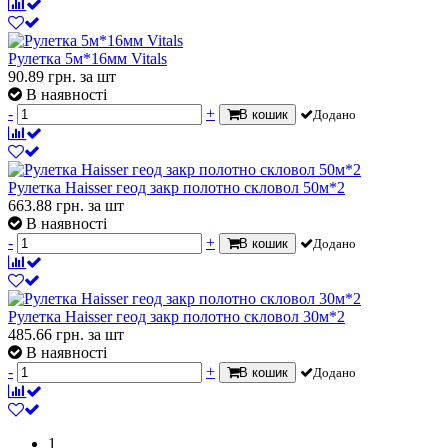
Рулетка 5м*16мм Vitals
90.89
грн.
за шт
В наявності
-
+
В кошик
Додано
Рулетка Haisser геод закр полотно скловол 50м*2
663.88
грн.
за шт
В наявності
-
+
В кошик
Додано
Рулетка Haisser геод закр полотно скловол 30м*2
485.66
грн.
за шт
В наявності
-
+
В кошик
Додано
1