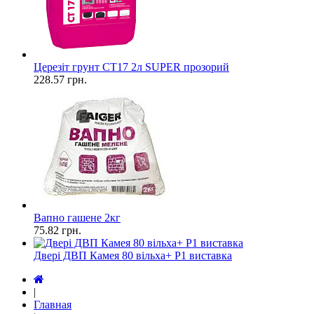
Церезіт грунт СТ17 2л SUPER прозорий
228.57
грн.
Вапно гашене 2кг
75.82
грн.
Двері ДВП Камея 80 вільха+ Р1 виставка
|
Главная