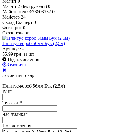
Магніт
0
Магніт 2 (Інструмент)
0
Майстертел:0673603532
0
Майстер
24
Склад Експерт
0
Фокстрот
0
Схожі товари
Плінтус-короб 56мм Бук (2,5м)
Артикул: -
55.99
грн.
за шт
Під замовлення
Замовити
Замовити товар
Плінтус-короб 56мм Бук (2,5м)
Ім'я
*
Телефон
*
Час дзвінка
*
Повідомлення