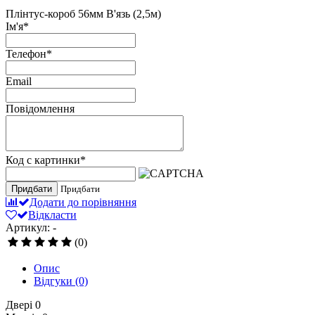
Плінтус-короб 56мм В'язь (2,5м)
Ім'я
*
Телефон
*
Email
Повідомлення
Код с картинки
*
Придбати
Придбати
Додати до порівняння
Відкласти
Артикул: -
(0)
Опис
Відгуки
(0)
Двері
0