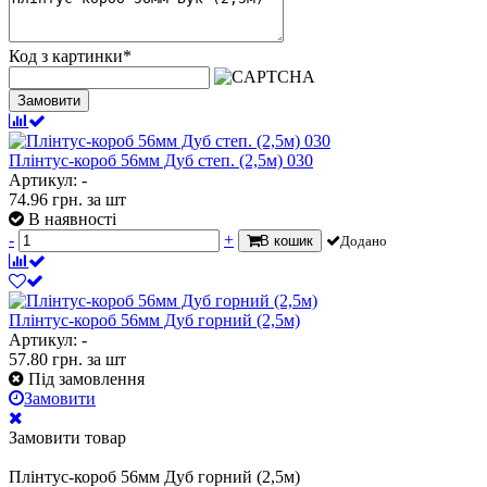
Код з картинки
*
Замовити
Плінтус-короб 56мм Дуб степ. (2,5м) 030
Артикул: -
74.96
грн.
за шт
В наявності
-
+
В кошик
Додано
Плінтус-короб 56мм Дуб горний (2,5м)
Артикул: -
57.80
грн.
за шт
Під замовлення
Замовити
Замовити товар
Плінтус-короб 56мм Дуб горний (2,5м)