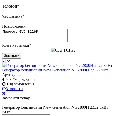
Телефон
*
Час дзвінка
*
Повідомлення
Код з картинки
*
Замовити
Генератор бензиновий New Generation NG2800Н 2,5/2,8кВт
Артикул: -
4 767.49
грн.
за шт
Під замовлення
Замовити
Замовити товар
Генератор бензиновий New Generation NG2800Н 2,5/2,8кВт
Ім'я
*