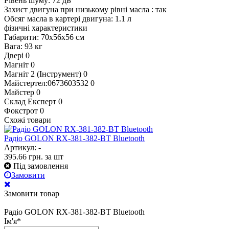
Рівень шуму: 72 дБ
Захист двигуна при низькому рівні масла : так
Обсяг масла в картері двигуна: 1.1 л
фізичні характеристики
Габарити: 70x56x56 см
Вага: 93 кг
Двері
0
Магніт
0
Магніт 2 (Інструмент)
0
Майстертел:0673603532
0
Майстер
0
Склад Експерт
0
Фокстрот
0
Схожі товари
Радіо GOLON RX-381-382-BT Bluetooth
Артикул: -
395.66
грн.
за шт
Під замовлення
Замовити
Замовити товар
Радіо GOLON RX-381-382-BT Bluetooth
Ім'я
*