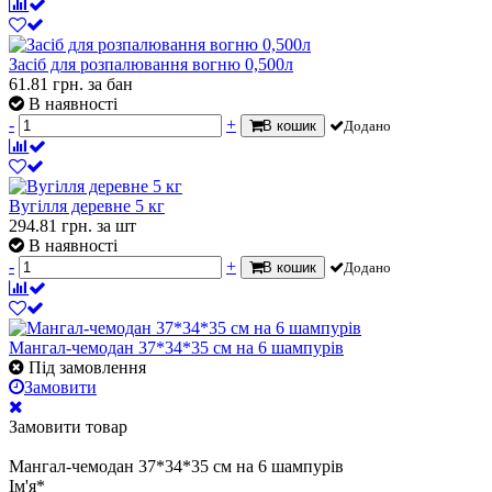
Засіб для розпалювання вогню 0,500л
61.81
грн.
за бан
В наявності
-
+
В кошик
Додано
Вугілля деревне 5 кг
294.81
грн.
за шт
В наявності
-
+
В кошик
Додано
Мангал-чемодан 37*34*35 см на 6 шампурів
Під замовлення
Замовити
Замовити товар
Мангал-чемодан 37*34*35 см на 6 шампурів
Ім'я
*