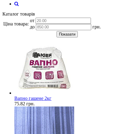
Каталог товарів
от
Ціна товара:
до
грн.
Показати
Вапно гашене 2кг
75.82
грн.