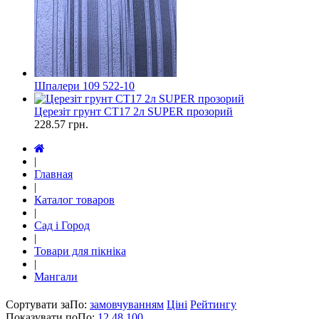
Шпалери 109 522-10
Церезіт грунт СТ17 2л SUPER прозорий
228.57
грн.
|
Главная
|
Каталог товаров
|
Сад і Город
|
Товари для пікніка
|
Мангали
Сортувати за
По
:
замовчуванням
Ціні
Рейтингу
Показувати по
По
:
12
48
100