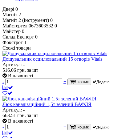
Двері
0
Магніт
2
Магніт 2 (Інструмент)
0
Майстертел:0673603532
0
Майстер
0
Склад Експерт
0
Фокстрот
1
Схожі товари
Дощувальник осцилювальний 15 отворів Vitals
Артикул: -
516.06
грн.
за шт
В наявності
-
+
В кошик
Додано
Люк каналізаційний 1,5т зелений ВАФЛЯ
Артикул: -
663.51
грн.
за шт
В наявності
-
+
В кошик
Додано