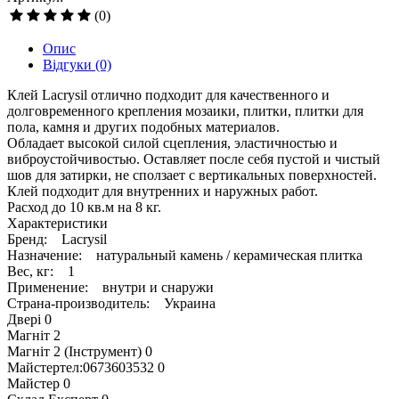
(0)
Опис
Відгуки
(0)
Клей Lacrysil отлично подходит для качественного и
долговременного крепления мозаики, плитки, плитки для
пола, камня и других подобных материалов.
Обладает высокой силой сцепления, эластичностью и
виброустойчивостью. Оставляет после себя пустой и чистый
шов для затирки, не сползает с вертикальных поверхностей.
Клей подходит для внутренних и наружных работ.
Расход до 10 кв.м на 8 кг.
Характеристики
Бренд: Lacrysil
Назначение: натуральный камень / керамическая плитка
Вес, кг: 1
Применение: внутри и снаружи
Страна-производитель: Украина
Двері
0
Магніт
2
Магніт 2 (Інструмент)
0
Майстертел:0673603532
0
Майстер
0