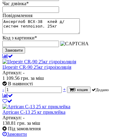
Час дзвінка
*
Повідомлення
Код з картинки
*
Замовити
Церезіт CR-90 25кг гідроізоляція
Артикул: -
1 109.56
грн.
за міш
В наявності
-
+
В кошик
Додано
Артісан С-13 25 кг приклейка
Артикул: -
138.81
грн.
за міш
Під замовлення
Замовити