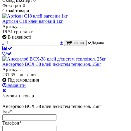
Склад Експерт
0
Фокстрот
0
Схожі товари
Артісан С18 клей ваговий 1кг
Артикул: -
18.51
грн.
за кг
В наявності
-
+
В кошик
Додано
Ансерглоб ВСХ-38 клей д/систем теплоізол. 25кг
Артикул: -
231.35
грн.
за шт
Під замовлення
Замовити
Замовити товар
Ансерглоб ВСХ-38 клей д/систем теплоізол. 25кг
Ім'я
*
Телефон
*