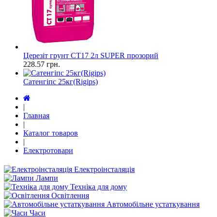
Церезіт грунт СТ17 2л SUPER прозорий
228.57
грн.
Сатенгіпс 25кг(Rigips)
|
Главная
|
Каталог товаров
|
Електротовари
Електроінсталяція
Лампи
Техніка для дому
Освітлення
Автомобільне устаткування
Часи