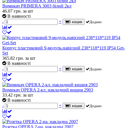
Вимикач PRIMERA 3003 білий 2кл
46.07
грн.
за шт
В наявності
-
+
В кошик
Додано
Корпус пластиковий 9-модуль.навісний 238*118*119 IP54 Get-
Set
365.82
грн.
за шт
В наявності
-
+
В кошик
Додано
Вимикач OPERA 2-кл. накладний вишня 2903
33.42
грн.
за шт
В наявності
-
+
В кошик
Додано
Розетка OPERA 2-на. накладна 2007