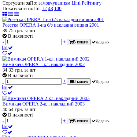
Сортувати за
По
:
замовчуванням
Ціні
Рейтингу
Показувати по
По
:
12
48
100
Розетка OPERA 1-на б/з накладна вишня 2901
39.75
грн.
за шт
В наявності
-
+
В кошик
Додано
Вимикач OPERA 1-кл. накладний 2002
34.33
грн.
за шт
В наявності
-
+
В кошик
Додано
Вимикач OPERA 2-кл. накладний 2003
40.64
грн.
за шт
В наявності
-
+
В кошик
Додано