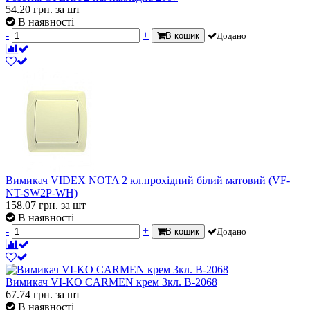
54.20
грн.
за шт
В наявності
-
+
В кошик
Додано
Вимикач VIDEX NOTA 2 кл.прохідний білий матовий (VF-
NT-SW2P-WH)
158.07
грн.
за шт
В наявності
-
+
В кошик
Додано
Вимикач VI-KO CARMEN крем 3кл. В-2068
67.74
грн.
за шт
В наявності