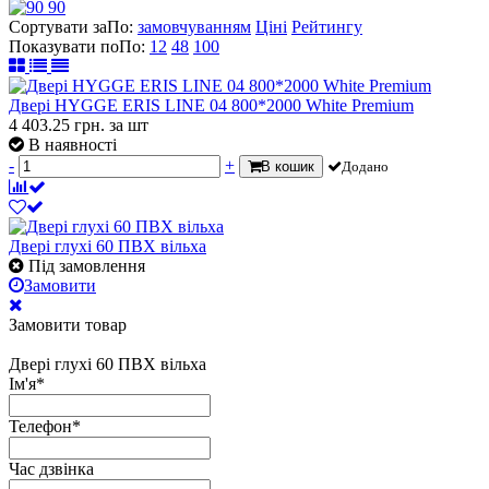
90
Сортувати за
По
:
замовчуванням
Ціні
Рейтингу
Показувати по
По
:
12
48
100
Двері HYGGE ERIS LINE 04 800*2000 White Premium
4 403.25
грн.
за шт
В наявності
-
+
В кошик
Додано
Двері глухі 60 ПВХ вільха
Під замовлення
Замовити
Замовити товар
Двері глухі 60 ПВХ вільха
Ім'я
*
Телефон
*
Час дзвінка