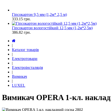
Гіпсокартон 9,5 мм (1,2м* 2,5 м)
333.15
грн.
Гіпсокартон вологостійкий 12,5 мм (1,2м*2,5м)
386.82
грн.
|
Каталог товарів
|
Електротовари
|
Електроінсталяція
|
Вимикач
|
LUXEL
Вимикач OPERA 1-кл. накладн