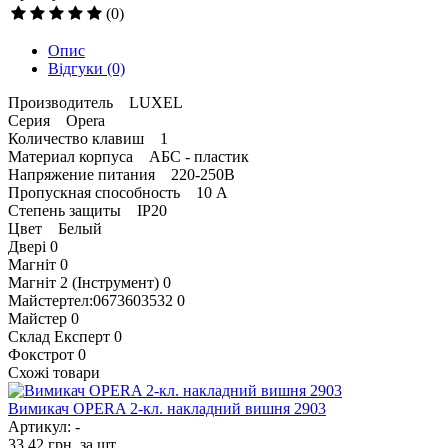
(0)
Опис
Відгуки
(0)
Производитель LUXEL
Серия Opera
Количество клавиш 1
Материал корпуса АБС - пластик
Напряжение питания 220-250В
Пропускная способность 10 А
Степень защиты IP20
Цвет Белый
Двері
0
Магніт
0
Магніт 2 (Інструмент)
0
Майстертел:0673603532
0
Майстер
0
Склад Експерт
0
Фокстрот
0
Схожі товари
Вимикач OPERA 2-кл. накладний вишня 2903
Артикул: -
33.42
грн.
за шт