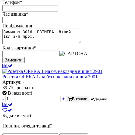
Телефон
*
Час дзвінка
*
Повідомлення
Код з картинки
*
Замовити
Розетка OPERA 1-на б/з накладна вишня 2901
Артикул: -
39.75
грн.
за шт
В наявності
-
+
В кошик
Додано
Будьте в курсі!
Новини, огляди та акції