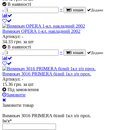
В наявності
-
+
В кошик
Додано
Вимикач OPERA 1-кл. накладний 2002
Артикул: -
34.33
грн.
за шт
В наявності
-
+
В кошик
Додано
Вимикач 3016 PRIMERA білий 1кл з/п прох.
Артикул: -
15.36
грн.
за шт
Під замовлення
Замовити
Замовити товар
Вимикач 3016 PRIMERA білий 1кл з/п прох.
Ім'я
*