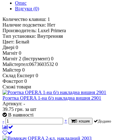
Опис
Відгуки
(0)
Количество клавиш: 1
Наличие подсветки: Нет
Производитель: Luxel Primera
Тип установки: Внутренняя
Цвет: Белый
Двері
0
Магніт
0
Магніт 2 (Інструмент)
0
Майстертел:0673603532
0
Майстер
0
Склад Експерт
0
Фокстрот
0
Схожі товари
Розетка OPERA 1-на б/з накладна вишня 2901
Артикул: -
39.75
грн.
за шт
В наявності
-
+
В кошик
Додано