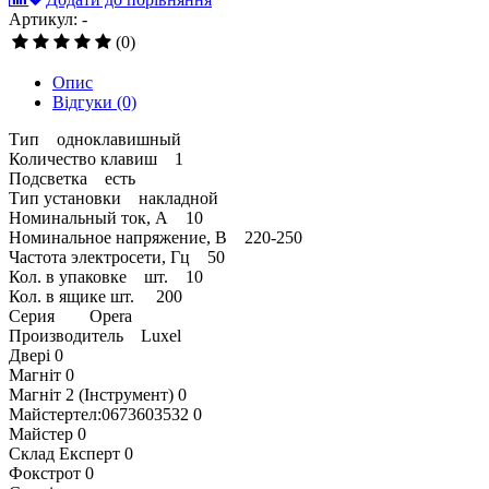
Артикул: -
(0)
Опис
Відгуки
(0)
Тип одноклавишный
Количество клавиш 1
Подсветка есть
Тип установки накладной
Номинальный ток, А 10
Номинальное напряжение, В 220-250
Частота электросети, Гц 50
Кол. в упаковке шт. 10
Кол. в ящике шт. 200
Серия Opera
Производитель Luxel
Двері
0
Магніт
0
Магніт 2 (Інструмент)
0
Майстертел:0673603532
0
Майстер
0
Склад Експерт
0
Фокстрот
0