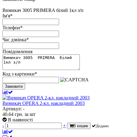
Вимикач 3005 PRIMERA білий 1кл з/п
Ім'я
*
Телефон
*
Час дзвінка
*
Повідомлення
Код з картинки
*
Замовити
Вимикач OPERA 2-кл. накладний 2003
Артикул: -
40.64
грн.
за шт
В наявності
-
+
В кошик
Додано