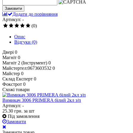
Замовити
Додати до порівняння
Артикул: -
(0)
Опис
Відгуки
(0)
Двері
0
Магніт
0
Магніт 2 (Інструмент)
0
Майстертел:0673603532
0
Майстер
0
Склад Експерт
0
Фокстрот
0
Схожі товари
Вимикач 3006 PRIMERA білий 2кл з/п
Артикул: -
25.30
грн.
за шт
Під замовлення
Замовити
Замовити товар