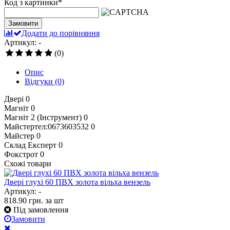
Код з картинки
*
Замовити
Додати до порівняння
Артикул: -
(0)
Опис
Відгуки
(0)
Двері
0
Магніт
0
Магніт 2 (Інструмент)
0
Майстертел:0673603532
0
Майстер
0
Склад Експерт
0
Фокстрот
0
Схожі товари
Двері глухі 60 ПВХ золота вільха вензель
Артикул: -
818.90
грн.
за шт
Під замовлення
Замовити