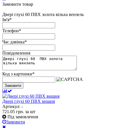
Замовити товар
Двері глухі 60 ПВХ золота вільха вензель
Ім'я
*
Телефон
*
Час дзвінка
*
Повідомлення
Код з картинки
*
Замовити
Двері глухі 60 ПВХ вишня
Артикул: -
721.05
грн.
за шт
Під замовлення
Замовити