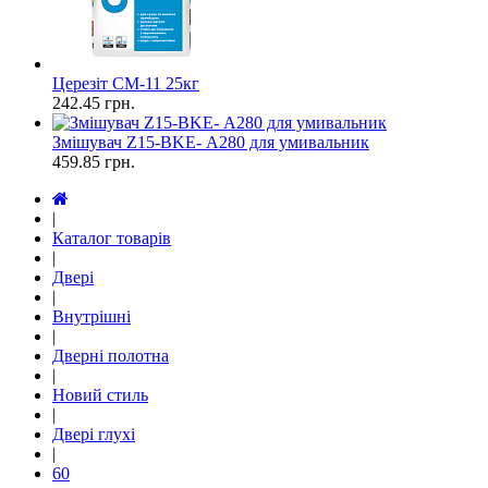
Церезіт СМ-11 25кг
242.45
грн.
Змішувач Z15-ВKE- А280 для умивальник
459.85
грн.
|
Каталог товарів
|
Двері
|
Внутрішні
|
Дверні полотна
|
Новий стиль
|
Двері глухі
|
60