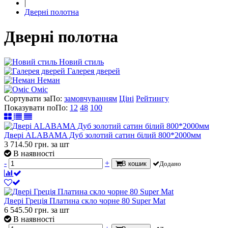
|
Дверні полотна
Дверні полотна
Новий стиль
Галерея дверей
Неман
Оміс
Сортувати за
По
:
замовчуванням
Ціні
Рейтингу
Показувати по
По
:
12
48
100
Двері ALABAMA Дуб золотий сатин білий 800*2000мм
3 714.50
грн.
за шт
В наявності
-
+
В кошик
Додано
Двері Греція Платина скло чорне 80 Super Mat
6 545.50
грн.
за шт
В наявності