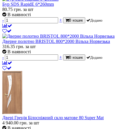
Бур SDS RapidE 6*260mm
80.75
грн.
за шт
В наявності
-
+
В кошик
Додано
Дверне полотно BRISTOL 800*2000 Вільха Норвезька
316.35
грн.
за шт
В наявності
-
+
В кошик
Додано
Двері Греція Білосніжний скло матове 80 Super Mat
4 940.00
грн.
за шт
В наявності