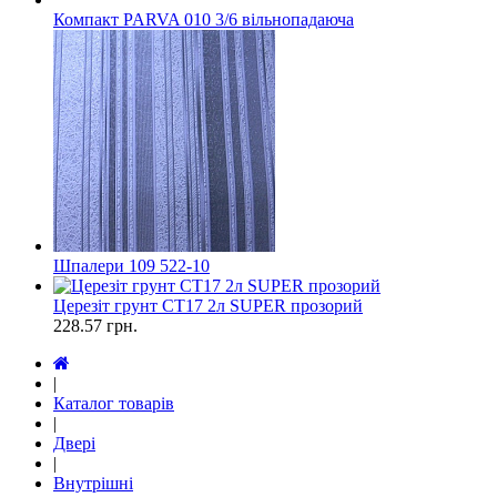
Компакт PARVA 010 3/6 вільнопадаюча
Шпалери 109 522-10
Церезіт грунт СТ17 2л SUPER прозорий
228.57
грн.
|
Каталог товарів
|
Двері
|
Внутрішні