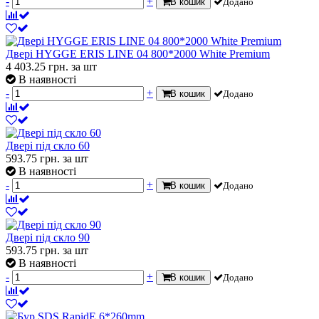
-
+
В кошик
Додано
Двері HYGGE ERIS LINE 04 800*2000 White Premium
4 403.25
грн.
за шт
В наявності
-
+
В кошик
Додано
Двері під скло 60
593.75
грн.
за шт
В наявності
-
+
В кошик
Додано
Двері під скло 90
593.75
грн.
за шт
В наявності
-
+
В кошик
Додано