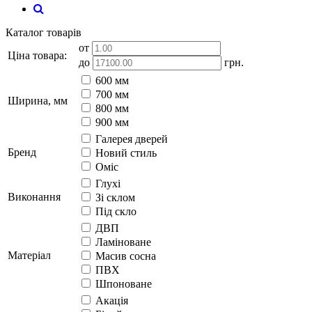
Каталог товарів
от
Ціна товара:
до
грн.
600 мм
700 мм
Ширина, мм
800 мм
900 мм
Галерея дверей
Бренд
Новий стиль
Оміс
Глухі
Виконання
Зі склом
Під скло
ДВП
Ламіноване
Матеріал
Масив сосна
ПВХ
Шпоноване
Акація