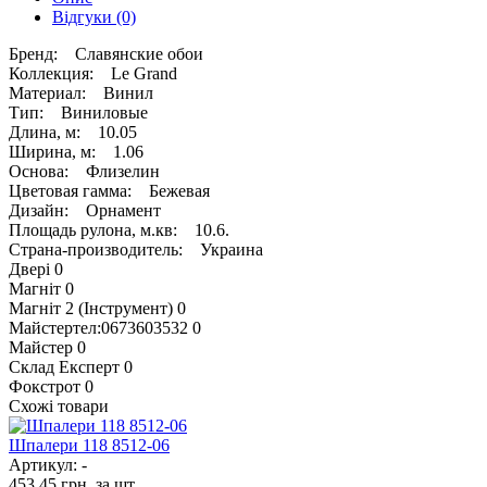
Відгуки
(0)
Бренд: Славянские обои
Коллекция: Le Grand
Материал: Винил
Тип: Виниловые
Длина, м: 10.05
Ширина, м: 1.06
Основа: Флизелин
Цветовая гамма: Бежевая
Дизайн: Орнамент
Площадь рулона, м.кв: 10.6.
Страна-производитель: Украина
Двері
0
Магніт
0
Магніт 2 (Інструмент)
0
Майстертел:0673603532
0
Майстер
0
Склад Експерт
0
Фокстрот
0
Схожі товари
Шпалери 118 8512-06
Артикул: -
453.45
грн.
за шт