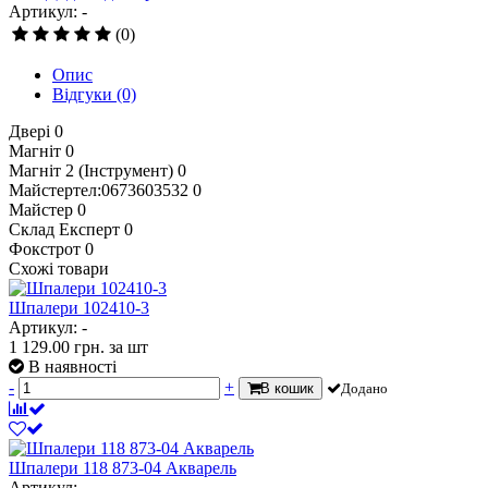
Артикул: -
(0)
Опис
Відгуки
(0)
Двері
0
Магніт
0
Магніт 2 (Інструмент)
0
Майстертел:0673603532
0
Майстер
0
Склад Експерт
0
Фокстрот
0
Схожі товари
Шпалери 102410-3
Артикул: -
1 129.00
грн.
за шт
В наявності
-
+
В кошик
Додано
Шпалери 118 873-04 Акварель
Артикул: -