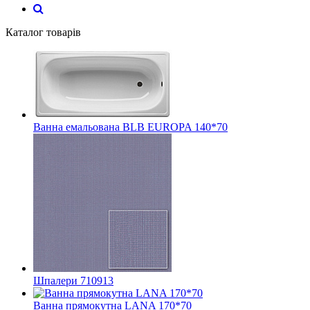
Каталог товарів
Ванна емальована BLB EUROPA 140*70
Шпалери 710913
Ванна прямокутна LANA 170*70