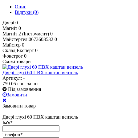
Опис
Відгуки
(0)
Двері
0
Магніт
0
Магніт 2 (Інструмент)
0
Майстертел:0673603532
0
Майстер
0
Склад Експерт
0
Фокстрот
0
Схожі товари
Двері глухі 60 ПВХ каштан вензель
Артикул: -
759.05
грн.
за шт
Під замовлення
Замовити
Замовити товар
Двері глухі 60 ПВХ каштан вензель
Ім'я
*
Телефон
*