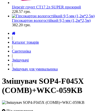
Церезіт грунт СТ17 2л SUPER прозорий
228.57
грн.
Гіпсокартон вологостійкий 9,5 мм (1,2м*2,5м)
382.20
грн.
|
Каталог товарів
|
Сантехніка
|
Змішувачі
|
Змішувач для умивальника
Змішувач SOP4-F045X
(COMB)+WKC-059KB
Під замовлення