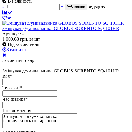
В наявності
-
+
В кошик
Додано
Змішувач д/умивальника GLOBUS SORENTO SQ-101HR
Артикул: -
1 009.08
грн.
за шт
Під замовлення
Замовити
Замовити товар
Змішувач д/умивальника GLOBUS SORENTO SQ-101HR
Ім'я
*
Телефон
*
Час дзвінка
*
Повідомлення