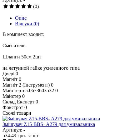
(0)
Опис
Відгуки
(0)
В комплект входит:
Смеситель
Шланги 50см 2шт
на латунной гайке усиленного типа
Двері
0
Магніт
0
Магніт 2 (Інструмент)
0
Майстертел:0673603532
0
Майстер
0
Склад Експерт
0
Фокстрот
0
Схожі товари
Змішувач Z15-ВBS- А279 для умивальника
Артикул: -
534.49
грн.
за шт