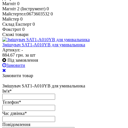
Магніт
0
Магніт 2 (Інструмент)
0
Майстертел:0673603532
0
Майстер
0
Склад Експерт
0
Фокстрот
0
Схожі товари
Змішувач SAT1-A010YB для умивальника
Артикул: -
884.67
грн.
за шт
Під замовлення
Замовити
Замовити товар
Змішувач SAT1-A010YB для умивальника
Ім'я
*
Телефон
*
Час дзвінка
*
Повідомлення