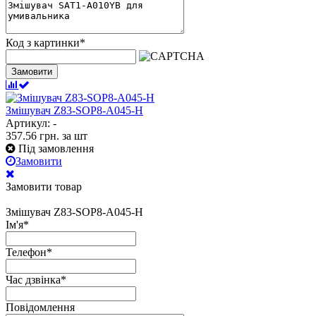
Код з картинки
*
Замовити
Змішувач Z83-SOP8-А045-H
Артикул: -
357.56
грн.
за шт
Під замовлення
Замовити
Замовити товар
Змішувач Z83-SOP8-А045-H
Ім'я
*
Телефон
*
Час дзвінка
*
Повідомлення