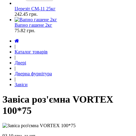
Церезіт СМ-11 25кг
242.45
грн.
Вапно гашене 2кг
75.82
грн.
|
Каталог товарів
|
Двері
|
Дверна фурнітура
|
Завіси
Завіса роз'ємна VORTEX
100*75
93.10
грн. за шт