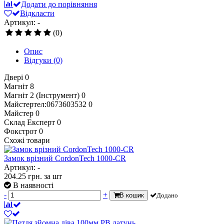
Додати до порівняння
Відкласти
Артикул: -
(0)
Опис
Відгуки
(0)
Двері
0
Магніт
8
Магніт 2 (Інструмент)
0
Майстертел:0673603532
0
Майстер
0
Склад Експерт
0
Фокстрот
0
Схожі товари
Замок врізний CordonTech 1000-CR
Артикул: -
204.25
грн.
за шт
В наявності
-
+
В кошик
Додано