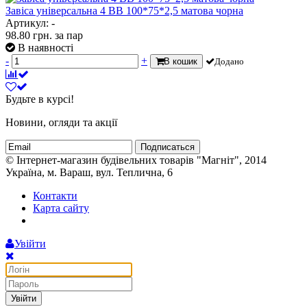
Завіса універсальна 4 ВВ 100*75*2,5 матова чорна
Артикул: -
98.80
грн.
за пар
В наявності
-
+
В кошик
Додано
Будьте в курсі!
Новини, огляди та акції
Подписаться
© Інтернет-магазин будівельних товарів "Магніт", 2014
Україна, м. Вараш, вул. Теплична, 6
Контакти
Карта сайту
Увійти
Увійти