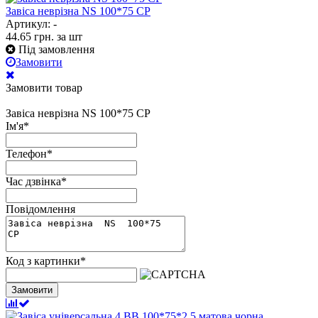
Завіса неврізна NS 100*75 СР
Артикул: -
44.65
грн.
за шт
Під замовлення
Замовити
Замовити товар
Завіса неврізна NS 100*75 СР
Ім'я
*
Телефон
*
Час дзвінка
*
Повідомлення
Код з картинки
*
Замовити