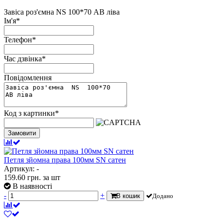
Завіса роз'ємна NS 100*70 АВ ліва
Ім'я
*
Телефон
*
Час дзвінка
*
Повідомлення
Код з картинки
*
Замовити
Петля зйомна права 100мм SN сатен
Артикул: -
159.60
грн.
за шт
В наявності
-
+
В кошик
Додано