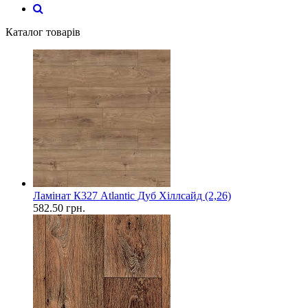
Каталог товарів
Ламінат К327 Atlantic Дуб Хіллсайд (2,26)
582.50
грн.