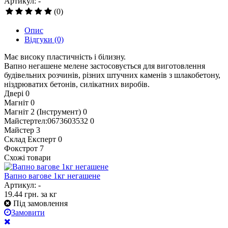
Артикул: -
(0)
Опис
Відгуки
(0)
Має високу пластичність і білизну.
Вапно негашене мелене застосовується для виготовлення
будівельних розчинів, різних штучних каменів з шлакобетону,
ніздрюватих бетонів, силікатних виробів.
Двері
0
Магніт
0
Магніт 2 (Інструмент)
0
Майстертел:0673603532
0
Майстер
3
Склад Експерт
0
Фокстрот
7
Схожі товари
Вапно вагове 1кг негашене
Артикул: -
19.44
грн.
за кг
Під замовлення
Замовити