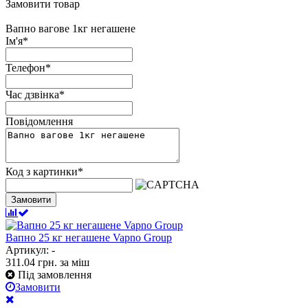
Замовити товар
Вапно вагове 1кг негашене
Ім'я
*
Телефон
*
Час дзвінка
*
Повідомлення
Код з картинки
*
Замовити
Вапно 25 кг негашене Vapno Group
Артикул: -
311.04
грн.
за міш
Під замовлення
Замовити