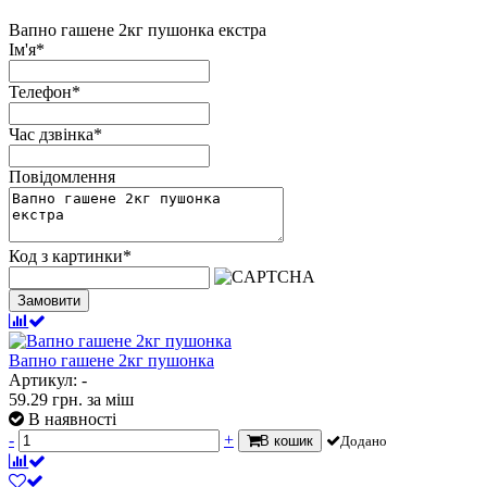
Вапно гашене 2кг пушонка екстра
Ім'я
*
Телефон
*
Час дзвінка
*
Повідомлення
Код з картинки
*
Замовити
Вапно гашене 2кг пушонка
Артикул: -
59.29
грн.
за міш
В наявності
-
+
В кошик
Додано