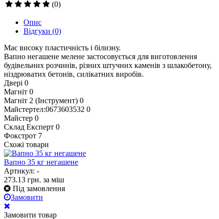
(0)
Опис
Відгуки
(0)
Має високу пластичність і білизну.
Вапно негашене мелене застосовується для виготовлення
будівельних розчинів, різних штучних каменів з шлакобетону,
ніздрюватих бетонів, силікатних виробів.
Двері
0
Магніт
0
Магніт 2 (Інструмент)
0
Майстертел:0673603532
0
Майстер
0
Склад Експерт
0
Фокстрот
7
Схожі товари
Вапно 35 кг негашене
Артикул: -
273.13
грн.
за міш
Під замовлення
Замовити
Замовити товар