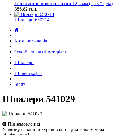
Гіпсокартон вологостійкий 12,5 мм (1,2м*2,5м)
386.82
грн.
Шпалери 650714
|
Каталог товарів
|
Оздоблювальні матеріали
|
Шпалери
|
Шовкографія
|
Sintra
Шпалери 541029
Під замовлення
У звязку із зміною курсів валют ціна товару може
відрізнятись!