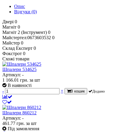
Опис
Відгуки
(0)
Двері
0
Магніт
0
Магніт 2 (Інструмент)
0
Майстертел:0673603532
0
Майстер
0
Склад Експерт
0
Фокстрот
0
Схожі товари
Шпалери 534625
Артикул: -
1 166.01
грн.
за шт
В наявності
-
+
В кошик
Додано
Шпалери 860212
Артикул: -
461.77
грн.
за шт
Під замовлення