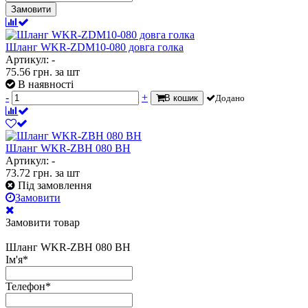
Замовити
Шланг WKR-ZDM10-080 довга голка
Артикул: -
75.56
грн.
за шт
В наявності
-
+
В кошик
Додано
Шланг WKR-ZBH 080 BH
Артикул: -
73.72
грн.
за шт
Під замовлення
Замовити
Замовити товар
Шланг WKR-ZBH 080 BH
Ім'я
*
Телефон
*