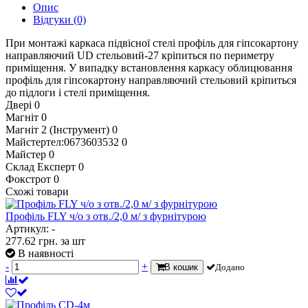
Опис
Відгуки
(0)
При монтажі каркаса підвісної стелі профіль для гіпсокартону
направляючий UD стельовий-27 кріпиться по периметру
приміщення. У випадку встановлення каркасу облицювання
профіль для гіпсокартону направляючий стельовий кріпиться
до підлоги і стелі приміщення.
Двері
0
Магніт
0
Магніт 2 (Інструмент)
0
Майстертел:0673603532
0
Майстер
0
Склад Експерт
0
Фокстрот
0
Схожі товари
Профіль FLY ч/о з отв./2,0 м/ з фурнітурою
Артикул: -
277.62
грн.
за шт
В наявності
-
+
В кошик
Додано