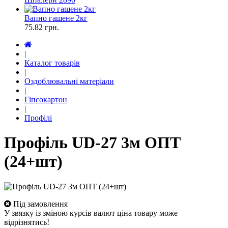
Вапно гашене 2кг
75.82
грн.
|
Каталог товарів
|
Оздоблювальні матеріали
|
Гіпсокартон
|
Профілі
Профіль UD-27 3м ОПТ
(24+шт)
Під замовлення
У звязку із зміною курсів валют ціна товару може
відрізнятись!