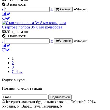
В наявності
-
+
В кошик
Додано
Стартова полоса 3м 8 мм кольорова
80.51
грн.
за шт
В наявності
-
+
В кошик
Додано
1
2
3
Ctrl →
Будьте в курсі!
Новини, огляди та акції
Подписаться
© Інтернет-магазин будівельних товарів "Магніт", 2014
Україна, м. Вараш, вул. Теплична, 6