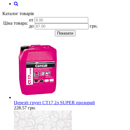
Каталог товарів
от
Ціна товара:
до
грн.
Показати
Церезіт грунт СТ17 2л SUPER прозорий
228.57
грн.