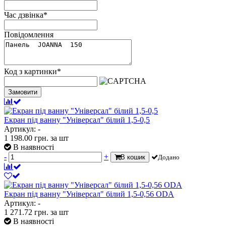
Час дзвінка
*
Повідомлення
Код з картинки
*
Замовити
Екран під ванну "Універсал" білий 1,5-0,5
Артикул: -
1 198.00
грн.
за шт
В наявності
-
+
В кошик
Додано
Екран під ванну "Універсал" білий 1,5-0,56 ODA
Артикул: -
1 271.72
грн.
за шт
В наявності