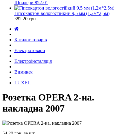
Шпалери 852-01
Гіпсокартон вологостійкий 9,5 мм (1,2м*2,5м)
382.20
грн.
|
Каталог товарів
|
Електротовари
|
Електроінсталяція
|
Вимикач
|
LUXEL
Розетка OPERA 2-на.
накладна 2007
54.20
грн. за шт