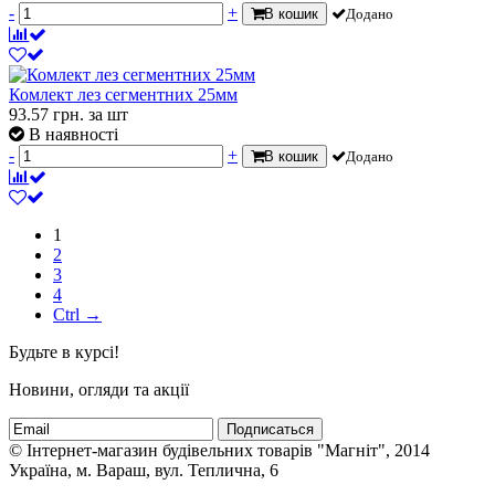
-
+
В кошик
Додано
Комлект лез сегментних 25мм
93.57
грн.
за шт
В наявності
-
+
В кошик
Додано
1
2
3
4
Ctrl →
Будьте в курсі!
Новини, огляди та акції
Подписаться
© Інтернет-магазин будівельних товарів "Магніт", 2014
Україна, м. Вараш, вул. Теплична, 6