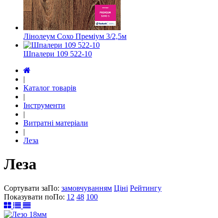
Лінолеум Сохо Преміум 3/2,5м
Шпалери 109 522-10
|
Каталог товарів
|
Інструменти
|
Витратні матеріали
|
Леза
Леза
Сортувати за
По
:
замовчуванням
Ціні
Рейтингу
Показувати по
По
:
12
48
100