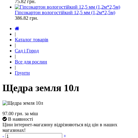
75.82
грн.
Гіпсокартон вологостійкий 12,5 мм (1,2м*2,5м)
386.82
грн.
|
Каталог товарів
|
Сад і Город
|
Все для рослин
|
Грунти
Щедра земля 10л
97.00
грн. за міш
В наявності
Ціни інтернет-магазину відрізняються від цін в наших
магазинах!
-
+