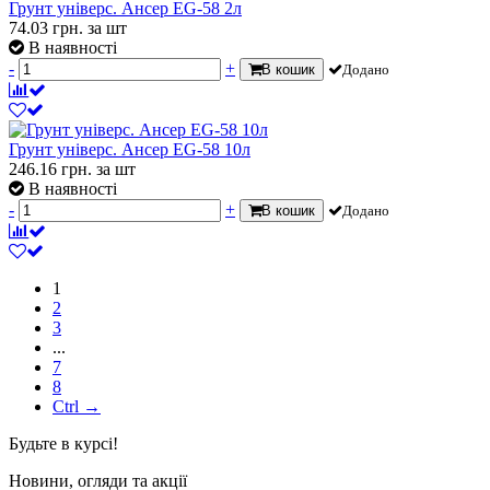
Грунт універс. Ансер EG-58 2л
74.03
грн.
за шт
В наявності
-
+
В кошик
Додано
Грунт універс. Ансер EG-58 10л
246.16
грн.
за шт
В наявності
-
+
В кошик
Додано
1
2
3
...
7
8
Ctrl →
Будьте в курсі!
Новини, огляди та акції