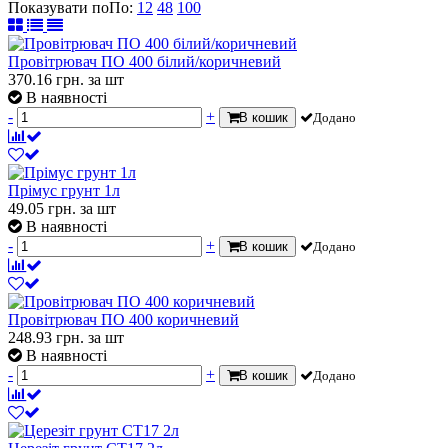
Показувати по
По
:
12
48
100
Провітрювач ПО 400 білий/коричневий
370.16
грн.
за шт
В наявності
-
+
В кошик
Додано
Прімус грунт 1л
49.05
грн.
за шт
В наявності
-
+
В кошик
Додано
Провітрювач ПО 400 коричневий
248.93
грн.
за шт
В наявності
-
+
В кошик
Додано