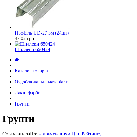
Профіль UD-27 3м (24шт)
37.02
грн.
Шпалери 650424
|
Каталог товарів
|
Оздоблювальні матеріали
|
Лаки, фарби
|
Грунти
Грунти
Сортувати за
По
:
замовчуванням
Ціні
Рейтингу