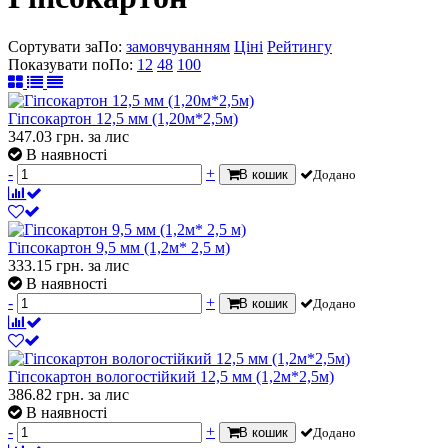
Сортувати за
По
:
замовчуванням
Ціні
Рейтингу
Показувати по
По
:
12
48
100
Гіпсокартон 12,5 мм (1,20м*2,5м)
347.03
грн.
за лис
В наявності
-
+
В кошик
Додано
Гіпсокартон 9,5 мм (1,2м* 2,5 м)
333.15
грн.
за лис
В наявності
-
+
В кошик
Додано
Гіпсокартон вологостійкий 12,5 мм (1,2м*2,5м)
386.82
грн.
за лис
В наявності
-
+
В кошик
Додано