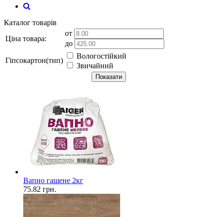
Каталог товарів
от
Ціна товара:
до
Вологостійкий
Гіпсокартон(тип)
Звичайний
Показати
Вапно гашене 2кг
75.82
грн.