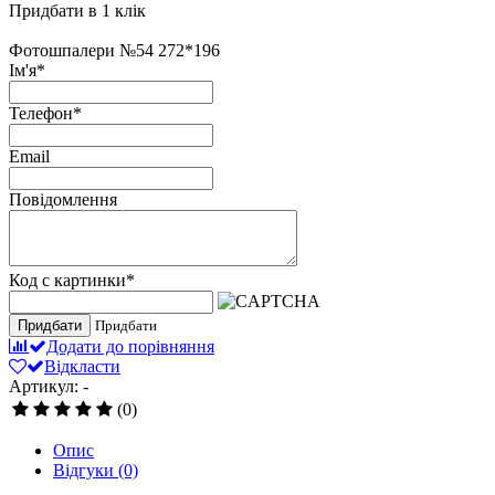
Придбати в 1 клік
Фотошпалери №54 272*196
Ім'я
*
Телефон
*
Email
Повідомлення
Код с картинки
*
Придбати
Придбати
Додати до порівняння
Відкласти
Артикул: -
(0)
Опис
Відгуки
(0)