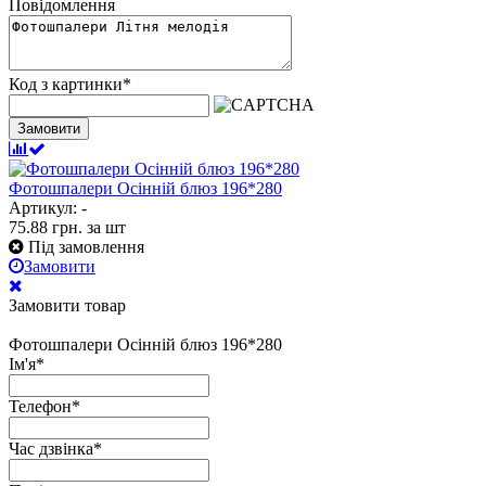
Повідомлення
Код з картинки
*
Замовити
Фотошпалери Осінній блюз 196*280
Артикул: -
75.88
грн.
за шт
Під замовлення
Замовити
Замовити товар
Фотошпалери Осінній блюз 196*280
Ім'я
*
Телефон
*
Час дзвінка
*