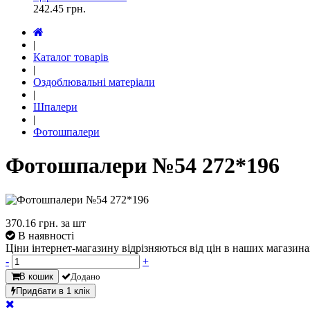
242.45
грн.
|
Каталог товарів
|
Оздоблювальні матеріали
|
Шпалери
|
Фотошпалери
Фотошпалери №54 272*196
370.16
грн. за шт
В наявності
Ціни інтернет-магазину відрізняються від цін в наших магазина
-
+
В кошик
Додано
Придбати в 1 клік