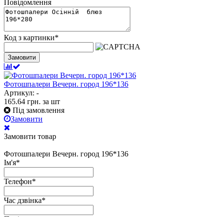
Повідомлення
Код з картинки
*
Замовити
Фотошпалери Вечерн. город 196*136
Артикул: -
165.64
грн.
за шт
Під замовлення
Замовити
Замовити товар
Фотошпалери Вечерн. город 196*136
Ім'я
*
Телефон
*
Час дзвінка
*