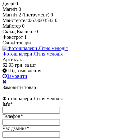
Двері
0
Магніт
0
Магніт 2 (Інструмент)
0
Майстертел:0673603532
0
Майстер
0
Склад Експерт
0
Фокстрот
1
Схожі товари
Фотошпалери Літня мелодія
Артикул: -
62.93
грн.
за шт
Під замовлення
Замовити
Замовити товар
Фотошпалери Літня мелодія
Ім'я
*
Телефон
*
Час дзвінка
*