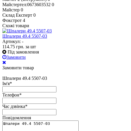
Майстертел:0673603532
0
Майстер
0
Склад Експерт
0
Фокстрот
4
Схожі товари
Шпалери 49.4 5507-03
Артикул: -
114.75
грн.
за шт
Під замовлення
Замовити
Замовити товар
Шпалери 49.4 5507-03
Ім'я
*
Телефон
*
Час дзвінка
*
Повідомлення