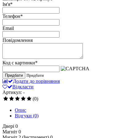
Ім'я
*
Телефон
*
Email
Повідомлення
Код с картинки
*
Придбати
Придбати
Додати до порівняння
Відкласти
Артикул: -
(0)
Опис
Відгуки
(0)
Двері
0
Магніт
0
Магніт 2 (Інструмент)
0