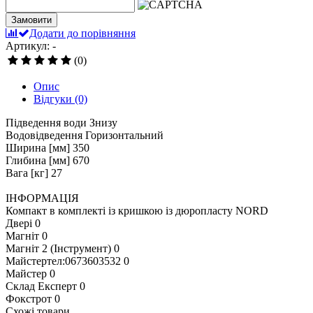
Замовити
Додати до порівняння
Артикул: -
(0)
Опис
Відгуки
(0)
Підведення води Знизу
Водовідведення Горизонтальний
Ширина [мм] 350
Глибина [мм] 670
Вага [кг] 27
ІНФОРМАЦІЯ
Компакт в комплекті із кришкою із дюропласту NORD
Двері
0
Магніт
0
Магніт 2 (Інструмент)
0
Майстертел:0673603532
0
Майстер
0
Склад Експерт
0
Фокстрот
0
Схожі товари