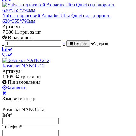
Унітаз підлоговий Aquarius Ultra Quiet сид. дюропл.
620*355*790мм
Артикул: -
7 386.11
грн.
за шт
В наявності
-
+
В кошик
Додано
Компакт NANO 212
Артикул: -
1 105.84
грн.
за шт
Під замовлення
Замовити
Замовити товар
Компакт NANO 212
Ім'я
*
Телефон
*