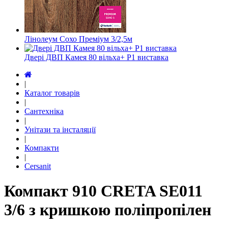
Лінолеум Сохо Преміум 3/2,5м
Двері ДВП Камея 80 вільха+ Р1 виставка
|
Каталог товарів
|
Сантехніка
|
Унітази та інсталяції
|
Компакти
|
Cersanit
Компакт 910 CRETA SE011
3/6 з кришкою поліпропілен