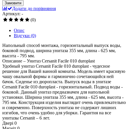
Замовити
Додати до порівняння
Артикул: -
(0)
Опис
Відгуки
(0)
Напольный способ монтажа, горизонтальный выпуск воды,
боковой подвод, ширина унитаза 355 мм, длина - 625 мм,
высота - 795 мм.
Описание – Унитаз Cersanit Facile 010 duroplast
Удобный унитаз Cersanit Facile 010 duroplast - чудесное
решение для Вашей ванной комнаты. Модель имеет красивую
чашу овальной формы и гармонично сочетающийся ней
бачок. Сиденье из дюропласта. Выпуск воды в унитазе
Cersanit Facile 010 duroplast - горизонтальный. Подвод воды -
боковой. Данный унитаз предназначен для напольной
установки. Ширина унитаза 355 мм, длина - 625 мм, высота -
795 мм. Конструкция изделия выглядит очень привлекательно
и современно. Поверхность унитаза не содержит лишних
изгибов, что очень удобно для уборки. Гарантия на все
унитазы Cersanit – 6 лет.
Двері
0
Магніт
0