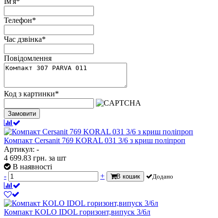
Ім'я
*
Телефон
*
Час дзвінка
*
Повідомлення
Код з картинки
*
Замовити
Компакт Cersanit 769 KORAL 031 3/6 з криш поліпроп
Артикул: -
4 699.83
грн.
за шт
В наявності
-
+
В кошик
Додано
Компакт KOLО IDOL горизонт,випуск 3/6л