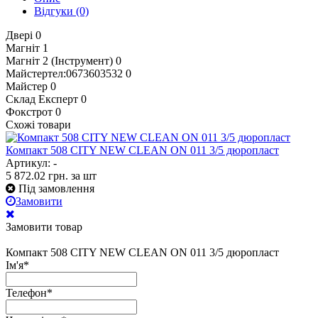
Відгуки
(0)
Двері
0
Магніт
1
Магніт 2 (Інструмент)
0
Майстертел:0673603532
0
Майстер
0
Склад Експерт
0
Фокстрот
0
Схожі товари
Компакт 508 CITY NEW CLEAN ON 011 3/5 дюропласт
Артикул: -
5 872.02
грн.
за шт
Під замовлення
Замовити
Замовити товар
Компакт 508 CITY NEW CLEAN ON 011 3/5 дюропласт
Ім'я
*
Телефон
*