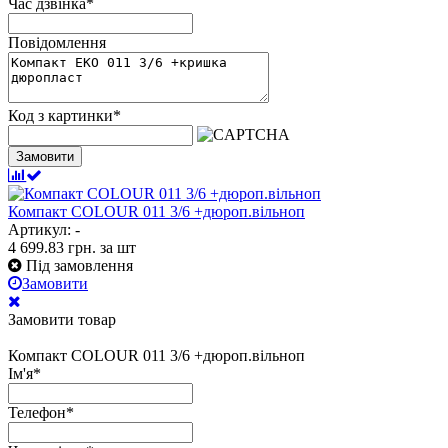
Час дзвінка
*
Повідомлення
Код з картинки
*
Замовити
Компакт COLOUR 011 3/6 +дюроп.вільноп
Артикул: -
4 699.83
грн.
за шт
Під замовлення
Замовити
Замовити товар
Компакт COLOUR 011 3/6 +дюроп.вільноп
Ім'я
*
Телефон
*