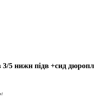
 3/5 нижн підв +сид дюропл
х!