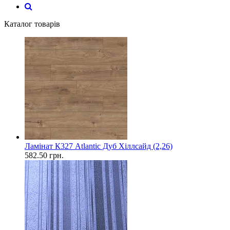
Каталог товарів
Ламінат К327 Atlantic Дуб Хіллсайд (2,26)
582.50
грн.